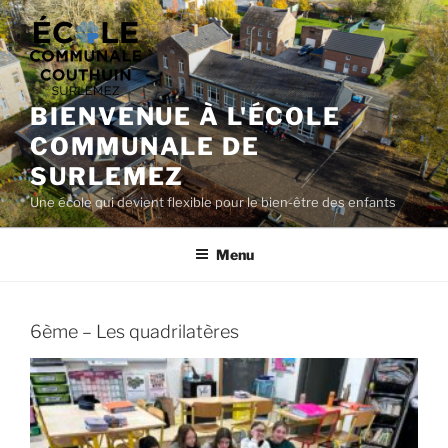
Aller
au
contenu
principal
BIENVENUE À L'ÉCOLE
COMMUNALE DE
SURLEMEZ
Une école qui devient flexible pour le bien-être des enfants
Menu
6ème – Les quadrilatères