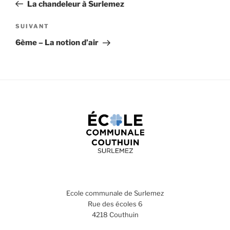
précédent
La chandeleur à Surlemez
l’article
Article
SUIVANT
suivant
6ème – La notion d’air
Ecole communale de Surlemez
Rue des écoles 6
4218 Couthuin