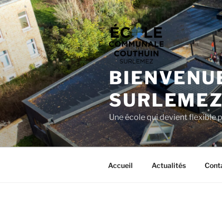
Aller
au
contenu
principal
BIENVENU
SURLEME
Une école qui devient flexible 
Accueil
Actualités
Cont