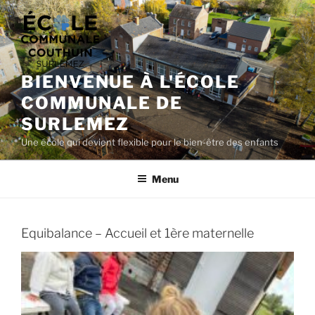
Aller
au
contenu
principal
BIENVENUE À L'ÉCOLE
COMMUNALE DE
SURLEMEZ
Une école qui devient flexible pour le bien-être des enfants
Menu
Equibalance – Accueil et 1ère maternelle