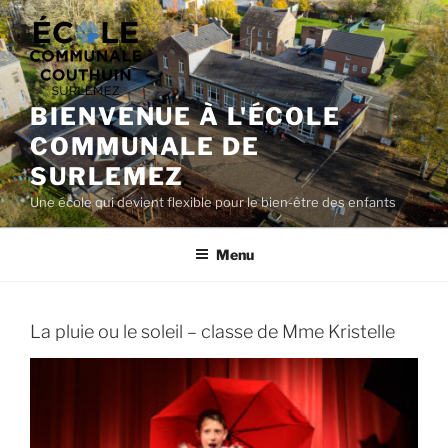
Aller
au
contenu
principal
BIENVENUE À L'ÉCOLE
COMMUNALE DE
SURLEMEZ
Une école qui devient flexible pour le bien-être des enfants
Menu
La pluie ou le soleil – classe de Mme Kristelle