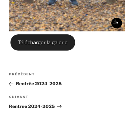
Télécharger la galerie
Navigation
Article
PRÉCÉDENT
de
précédent
Rentrée 2024-2025
l’article
Article
SUIVANT
suivant
Rentrée 2024-2025