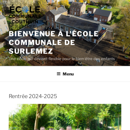
Aller
au
contenu
principal
BIENVENUE À L'ÉCOLE
COMMUNALE DE
SURLEMEZ
Une école qui devient flexible pour le bien-être des enfants
Menu
Rentrée 2024-2025